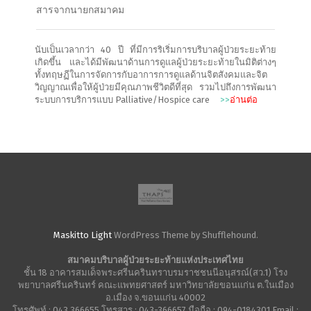
สารจากนายกสมาคม
นับเป็นเวลากว่า 40 ปี ที่มีการริเริ่มการบริบาลผู้ป่วยระยะท้าย
เกิดขึ้น และได้มีพัฒนาด้านการดูแลผู้ป่วยระยะท้ายในมิติต่างๆ
ทั้งทฤษฏีในการจัดการกับอาการการดูแลด้านจิตสังคมและจิต
วิญญาณเพื่อให้ผู้ป่วยมีคุณภาพชีวิตดีที่สุด รวมไปถึงการพัฒนา
ระบบการบริการแบบ Palliative/Hospice care
>>
อ่านต่อ
Maskitto Light
WordPress Theme by Shufflehound.
สมาคมบริบาลผู้ป่วยระยะท้ายแห่งประเทศไทย
ชั้น 18 อาคารสมเด็จพระศรีนครินทราบรมราชชนนีอนุสรณ์(สว.1) โรง
พยาบาลศรีนครินทร์ คณะแพทยศาสตร์ มหาวิทยาลัยขอนแก่น ต.ในเมือง
อ.เมือง จ.ขอนแก่น 40002
โทรศัพท์ : 043 366655 โทรสาร : 043-366657 มือถือ : 094-0184301 Email :