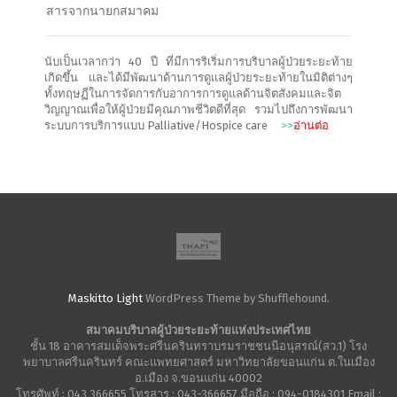
สารจากนายกสมาคม
นับเป็นเวลากว่า 40 ปี ที่มีการริเริ่มการบริบาลผู้ป่วยระยะท้าย
เกิดขึ้น และได้มีพัฒนาด้านการดูแลผู้ป่วยระยะท้ายในมิติต่างๆ
ทั้งทฤษฏีในการจัดการกับอาการการดูแลด้านจิตสังคมและจิต
วิญญาณเพื่อให้ผู้ป่วยมีคุณภาพชีวิตดีที่สุด รวมไปถึงการพัฒนา
ระบบการบริการแบบ Palliative/Hospice care
>>
อ่านต่อ
Maskitto Light
WordPress Theme by Shufflehound.
สมาคมบริบาลผู้ป่วยระยะท้ายแห่งประเทศไทย
ชั้น 18 อาคารสมเด็จพระศรีนครินทราบรมราชชนนีอนุสรณ์(สว.1) โรง
พยาบาลศรีนครินทร์ คณะแพทยศาสตร์ มหาวิทยาลัยขอนแก่น ต.ในเมือง
อ.เมือง จ.ขอนแก่น 40002
โทรศัพท์ : 043 366655 โทรสาร : 043-366657 มือถือ : 094-0184301 Email :