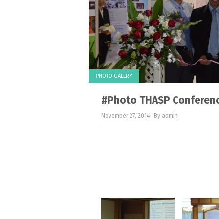
PHOTO GALLRY
#Photo THASP Conference ค
November 27, 2014
By admin