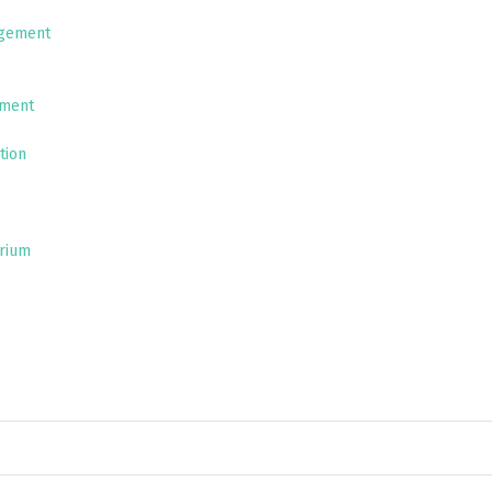
agement
ement
tion
irium