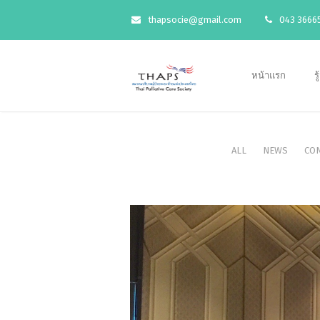
thapsocie@gmail.com
043 36665
หน้าแรก
ร
ALL
NEWS
CO