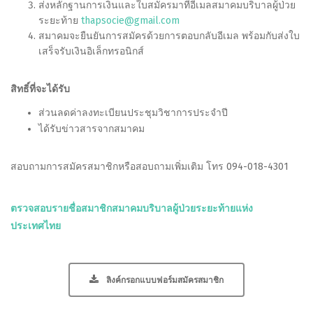
ส่งหลักฐานการเงินและใบสมัครมาที่อีเมลสมาคมบริบาลผู้ป่วย
ระยะท้าย
thapsocie@gmail.com
สมาคมจะยืนยันการสมัครด้วยการตอบกลับอีเมล พร้อมกับส่งใบ
เสร็จรับเงินอิเล็กทรอนิกส์
สิทธิ์ที่จะได้รับ
ส่วนลดค่าลงทะเบียนประชุมวิชาการประจำปี
ได้รับข่าวสารจากสมาคม
สอบถามการสมัครสมาชิกหรือสอบถามเพิ่มเติม โทร 094-018-4301
ตรวจสอบรายชื่อสมาชิกสมาคมบริบาลผู้ป่วยระยะท้ายแห่ง
ประเทศไทย
ลิงค์กรอกแบบฟอร์มสมัครสมาชิก