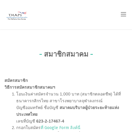
สมาชิกสมาคม
สมัครสมาชิก
วิธีการสมัครสมาชิกสมาคมฯ
โอนเงินค่าสมัครจำนวน 1,000 บาท (สมาชิกตลอดชีพ) ได้ที่
ธนาคารกสิกรไทย สาขาโรงพยาบาลจุฬาลงกรณ์
บัญชีออมทรัพย์ ชื่อบัญชี
สมาคมบริบาลผู้ป่วยระยะท้ายแห่ง
ประเทศไทย
เลขที่บัญชี
623-2-17467-4
กรอกใบสมัคร
ที่ Google Form ลิงค์นี่