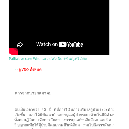
Palliative care Who cares We Do รศ.พญ.ศรีเวียง
>>
ดู VDO ทั้งหมด
สารจากนายกสมาคม
นับเป็นเวลากว่า 40 ปี ที่มีการริเริ่มการบริบาลผู้ป่วยระยะท้าย
เกิดขึ้น และได้มีพัฒนาด้านการดูแลผู้ป่วยระยะท้ายในมิติต่างๆ
ทั้งทฤษฏีในการจัดการกับอาการการดูแลด้านจิตสังคมและจิต
วิญญาณเพื่อให้ผู้ป่วยมีคุณภาพชีวิตดีที่สุด รวมไปถึงการพัฒนา