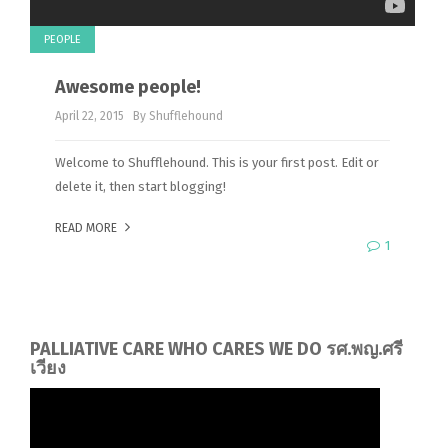
PEOPLE
Awesome people!
April 22, 2015
By Shufflehound
Welcome to Shufflehound. This is your first post. Edit or
delete it, then start blogging!
READ MORE
1
PALLIATIVE CARE WHO CARES WE DO รศ.พญ.ศรี
เวียง