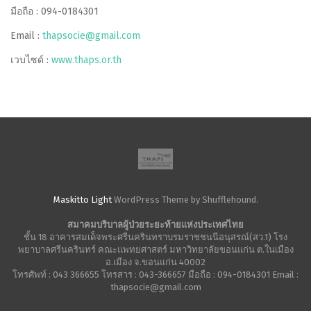
มือถือ : 094-0184301
Email :
thapsocie@gmail.com
เวบไซด์ :
www.thaps.or.th
Maskitto Light
WordPress Theme by Shufflehound.
สมาคมบริบาลผู้ป่วยระยะท้ายแห่งประเทศไทย
ชั้น 18 อาคารสมเด็จพระศรีนครินทราบรมราชชนนีอนุสรณ์(สว.1) โรง
พยาบาลศรีนครินทร์ คณะแพทยศาสตร์ มหาวิทยาลัยขอนแก่น ต.ในเมือง
อ.เมือง จ.ขอนแก่น 40002
โทรศัพท์ : 043 366655 โทรสาร : 043-366657 มือถือ : 094-0184301 Email :
thapsocie@gmail.com