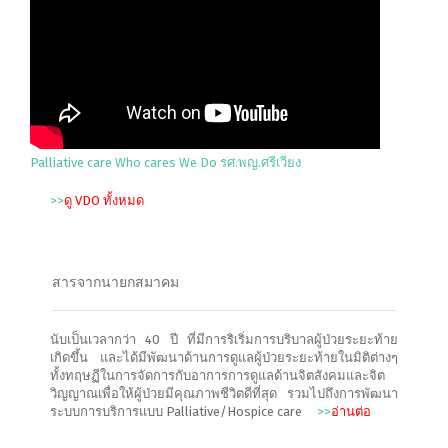
Palliative care Who cares We Do รศ.พญ.ศรีเวียง
>>
ดู VDO ทั้งหมด
สารจากนายกสมาคม
นับเป็นเวลากว่า 40 ปี ที่มีการริเริ่มการบริบาลผู้ป่วยระยะท้าย
เกิดขึ้น และได้มีพัฒนาด้านการดูแลผู้ป่วยระยะท้ายในมิติต่างๆ
ทั้งทฤษฏีในการจัดการกับอาการการดูแลด้านจิตสังคมและจิต
วิญญาณเพื่อให้ผู้ป่วยมีคุณภาพชีวิตดีที่สุด รวมไปถึงการพัฒนา
ระบบการบริการแบบ Palliative/Hospice care
>>
อ่านต่อ