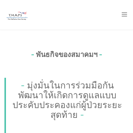
พันธกิจของสมาคมฯ
มุ่งมั่นในการร่วมมือกัน
พัฒนาให้เกิดการดูแลแบบ
ประคับประคองแก่ผู้ป่วยระยะ
สุดท้าย