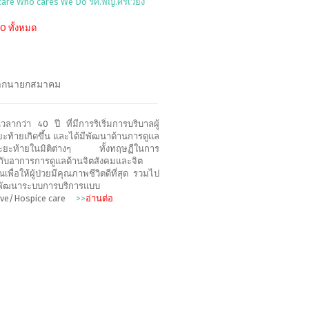
 care Who cares We Do รศ.พญ.ศรีเวียง
DO ทั้งหมด
ากนายกสมาคม
เวลากว่า 40 ปี ที่มีการริเริ่มการบริบาลผู้
ยะท้ายเกิดขึ้น และได้มีพัฒนาด้านการดูแล
ยระยะท้ายในมิติต่างๆ ทั้งทฤษฏีในการ
กับอาการการดูแลด้านจิตสังคมและจิต
พื่อให้ผู้ป่วยมีคุณภาพชีวิตดีที่สุด รวมไป
รพัฒนาระบบการบริการแบบ
tive/Hospice care
>>
อ่านต่อ