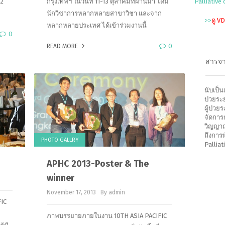
22
กรุงเทพฯ ในวันที่ 11-13 ตุลาคมที่ผ่านมา ได้มี
Palliative
นักวิชาการหลากหลายสาขาวิชา และจาก
>>
ดู V
หลากหลายประเทศ ได้เข้าร่วมงานนี้
0
0
READ MORE
สารจ
นับเป็น
ป่วยระ
ผู้ป่ว
จัดการ
วิญญาณเ
ถึงกา
PHOTO GALLRY
Pallia
APHC 2013-Poster & The
November 17, 2013
By admin
IC
ภาพบรรยายภายในงาน 10TH ASIA PACIFIC