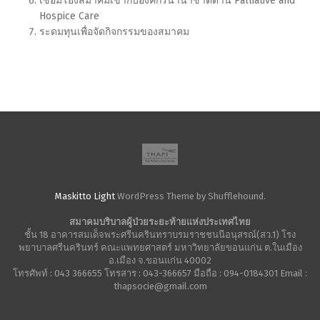
เชื่อมโยงสมาคมเข้ากับองค์กรนานาชาติด้าน Palliative and
Hospice Care
ระดมทุนเพื่อจัดกิจกรรมของสมาคม
Maskitto Light
WordPress Theme by Shufflehound.
สมาคมบริบาลผู้ป่วยระยะท้ายแห่งประเทศไทย
ชั้น 18 อาคารสมเด็จพระศรีนครินทราบรมราชชนนีอนุสรณ์(สว.1) โรง
พยาบาลศรีนครินทร์ คณะแพทยศาสตร์ มหาวิทยาลัยขอนแก่น ต.ในเมือง
อ.เมือง จ.ขอนแก่น 40002
โทรศัพท์ : 043 366655 โทรสาร : 043-366657 มือถือ : 094-0184301 Email :
thapsocie@gmail.com